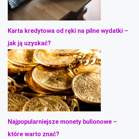
Karta kredytowa od ręki na pilne wydatki –
jak ją uzyskać?
Najpopularniejsze monety bulionowe –
które warto znać?