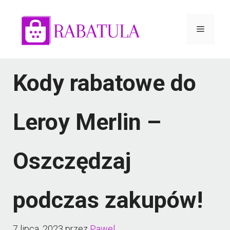
Przejdź
do
Menu
treści
Kody rabatowe do
Leroy Merlin –
Oszczędzaj
podczas zakupów!
7 lipca, 2023
przez
Pawel